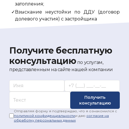
затопления;
Взыскание неустойки по ДДУ (договор
долевого участия) с застройщика
Получите бесплатную
консультацию
по услугам,
представленным на сайте нашей компании
Ваше имя*
Укажите ваш номер телефона*
Комментарий
Получить
консультацию
Отправляя форму я подтверждаю, что я ознакомился с
политикой конфиденциальности
и даю
согласие на
обработку персональных данных