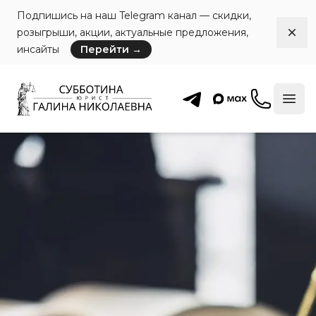
Подпишись на наш Telegram канал — скидки,
розыгрыши, акции, актуальные предложения,
Dism
инсайты
Перейти
→
Юрист по коммерческой недвижимости и арбитраж
Субботина Право
Позвони
Отк