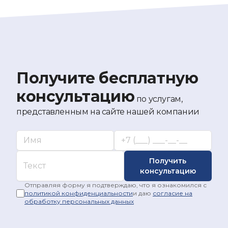
Получите бесплатную
консультацию
по услугам,
представленным на сайте нашей компании
Ваше имя*
Укажите ваш номер телефона*
Комментарий
Получить
консультацию
Отправляя форму я подтверждаю, что я ознакомился с
политикой конфиденциальности
и даю
согласие на
обработку персональных данных